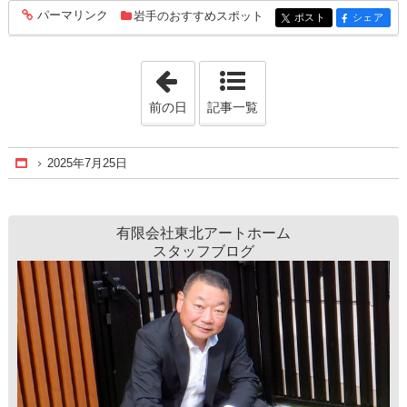
パーマリンク
岩手のおすすめスポット
entry225
ポスト
シェア
entry225
entry225
「2025年7月16日」
前の日
記事一覧
2025年7月25日
Home
有限会社東北アートホーム
スタッフブログ