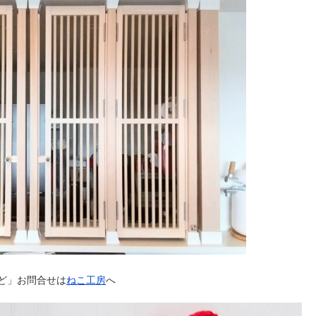
ど」お問合せは
ねこ工房
へ