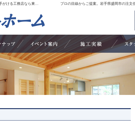
岩手県盛岡市の新築・注文住宅・新築戸建てを手がける工務店なら東北アートホーム
プロの目線からご提案。岩手県盛岡市の注文
019-646-3299
お問合せ
資料請求
営業時間いつでもお問い合わせください！ 定
商品ラインナップ
見て納得のイベント案内！
素敵だね、