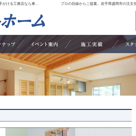
岩手県盛岡市の新築・注文住宅・新築戸建てを手がける工務店なら東北アートホーム
プロの目線からご提案。岩手県盛岡市の注文
019-646-3299
お問合せ
資料請求
営業時間いつでもお問い合わせください！ 定
商品ラインナップ
見て納得のイベント案内！
素敵だね、
-
-