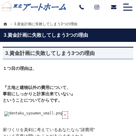
Tel
Instagram
お問い
プロの目線からご提案。岩手県盛岡市の注文住宅・新築戸建てを手がける工務店な
岩手県盛岡市の新築・注文住宅・新築戸建てを手がける工務店なら東北アートホー
ホーム
3.資金計画に失敗してしまう3つの理由
3.資金計画に失敗してしまう3つの理由
3.資金計画に失敗してしまう3つの理由
１つ目の理由は、
『土地と建物以外の費用について、
事前にしっかりと計算出来ていない』
ということについてからです。
家づくりを真剣に考えているあなたなら"諸費用"