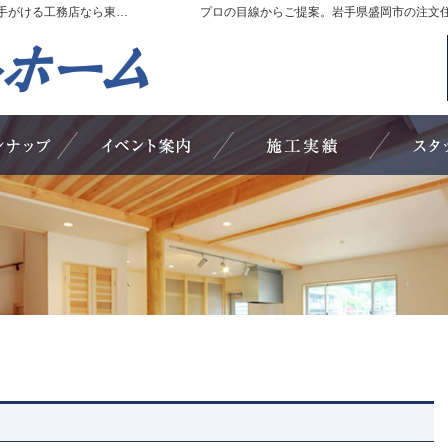
岩手県盛岡市の新築・注文住宅・新築戸建てを手がける工務店なら東北アートホーム
プロの目線からご提案。岩手県盛岡市の注文
019-646-3299
お問合せ
資料請求
営業時間いつでもお問い合わせください！ 定
商品ラインナップ
見て納得のイベント案内！
素敵だね、